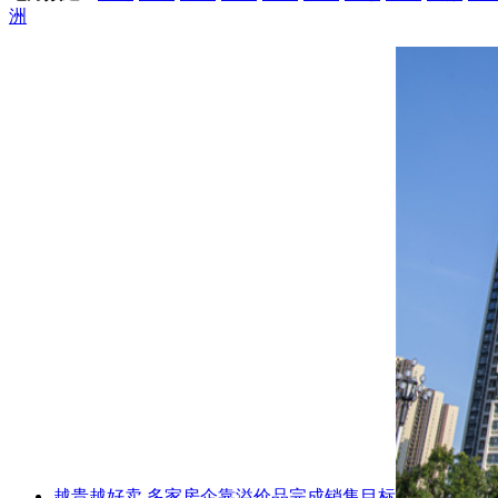
洲
越贵越好卖 多家房企靠溢价品完成销售目标