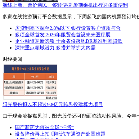
航线上新、票价亲民、签转便捷 暑期乘机出行迎多重便利
​ 多家在线旅游预订平台数据显示，下周起飞的国内机票预订均
房贷利率下探至2.8%以下 银行设置客户资质与合
多项全球首发 2026年服贸会首设未来医疗展
企业融资迎新选项 十余省份落地DR基准利率贷款
深挖重点领域潜力 多措并举扩大内需
财经要闻
阳光股份拟以不超过9.8亿元跨界投建算力项目
​ 由于现金流捉襟见肘，阳光股份还可能面临流动性风险。今
国产新药为何被全球“扫货”
设备降价再上拍 哪吒汽车遇资产处置难题