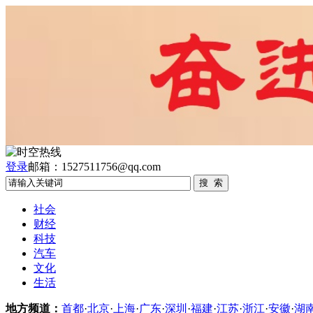
登录
邮箱：1527511756@qq.com
社会
财经
科技
汽车
文化
生活
地方频道：
首都
·
北京
·
上海
·
广东
·
深圳
·
福建
·
江苏
·
浙江
·
安徽
·
湖