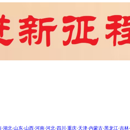
南
·
湖北
·
山东
·
山西
·
河南
·
河北
·
四川
·
重庆
·
天津
·
内蒙古
·
黑龙江
·
吉林