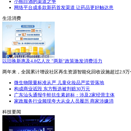
小瓶白酒的渠道之争
网络平台成多款新药首发渠道 让药品更好触达患
生活消费
以旧换新惠及4.8亿人次 "两新"政策激发消费活力
​ 两年来，全国累计增设社区再生资源智能化回收设施超过2.
微生物限量标准从严 儿童化妆品严监管落地
构成商业诋毁 东方甄选被判赔30万元
广东汕头通报牛蛙抗生素超标：涉及2家经营主体
家政服务行业频现夸大从业人员履历 商家涉嫌消
科技要闻