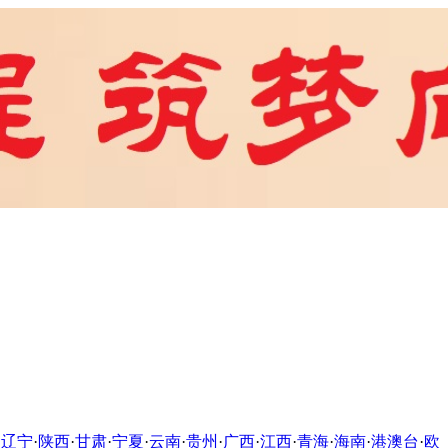
·
辽宁
·
陕西
·
甘肃
·
宁夏
·
云南
·
贵州
·
广西
·
江西
·
青海
·
海南
·
港澳台
·
欧