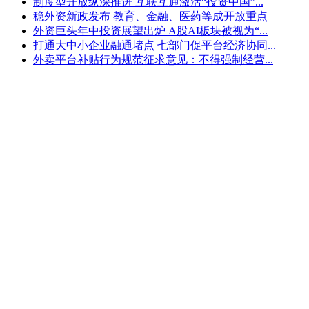
制度型开放纵深推进 互联互通激活“投资中国”...
稳外资新政发布 教育、金融、医药等成开放重点
外资巨头年中投资展望出炉 A股AI板块被视为“...
打通大中小企业融通堵点 七部门促平台经济协同...
外卖平台补贴行为规范征求意见：不得强制经营...