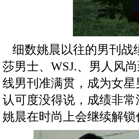
细数姚晨以往的男刊战绩
莎男士、WSJ.、男人风
线男刊准满贯，成为女星
认可度没得说，成绩非常
姚晨在时尚上会继续解锁