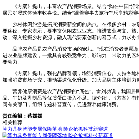
《方案》提出，丰富农产品消费场景。结合“购在中国”
居民沉浸式体验丰收喜悦。结合“跟着赛事去旅行”“乐享精彩
乡村休闲旅游是拓展消费新空间的热点。在很多乡村，农
要途径。专家表示，要丰富休闲农业业态。推进农业与文、旅
动，深入挖掘乡村资源，融入现代要素创新内容形式，力求办
品牌农产品是农产品消费市场的宠儿。“现在消费者更愿
进农业品牌建设，一批具有较强竞争力、影响力、带动力的区
要动力。
《方案》提出，强化品牌引领，增强消费信心。支持各地
加强消费市场研究，推动渠道优化升级。加大品牌主体培训力
营养健康消费是农产品消费的“底色”。雷刘功说，我国
品、牛奶及乳制品等优质蛋白摄入不足。据介绍，《方案》有
同有关部门，组织专题科普宣传，促进营养健康消费。
责任编辑：蔡媛媛
相关推荐
算力具身智能专属保障落地 险企抢抓科技新赛道